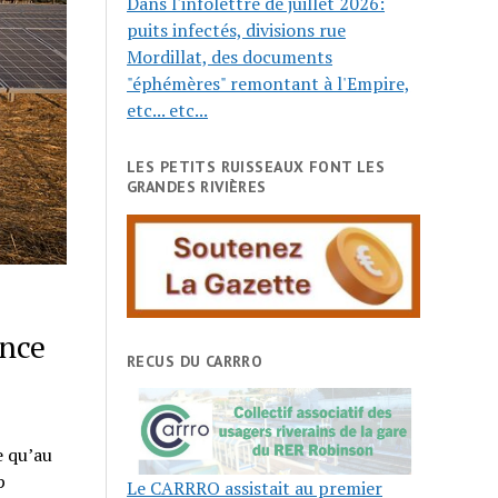
Dans l'infolettre de juillet 2026:
puits infectés, divisions rue
Mordillat, des documents
"éphémères" remontant à l'Empire,
etc... etc...
LES PETITS RUISSEAUX FONT LES
GRANDES RIVIÈRES
ance
RECUS DU CARRRO
e qu’au
p
Le CARRRO assistait au premier