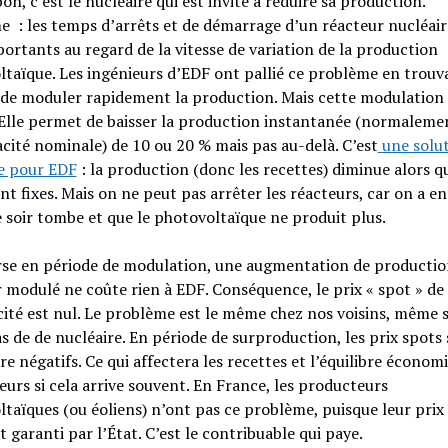
on, c’est le nucléaire qui est invité à réduire sa production.
 : les temps d’arrêts et de démarrage d’un réacteur nucléair
ortants au regard de la vitesse de variation de la production
taïque. Les ingénieurs d’EDF ont pallié ce problème en trouv
de moduler rapidement la production. Mais cette modulation 
 Elle permet de baisser la production instantanée (normaleme
acité nominale) de 10 ou 20 % mais pas au-delà. C’est
une solu
e pour EDF
: la production (donc les recettes) diminue alors qu
nt fixes. Mais on ne peut pas arrêter les réacteurs, car on a e
 soir tombe et que le photovoltaïque ne produit plus.
erse en période de modulation, une augmentation de productio
 modulé ne coûte rien à EDF. Conséquence, le prix « spot » de
icité est nul. Le problème est le même chez nos voisins, même s
s de de nucléaire. En période de surproduction, les prix spots
ire négatifs. Ce qui affectera les recettes et l’équilibre économ
urs si cela arrive souvent. En France, les producteurs
taïques (ou éoliens) n’ont pas ce problème, puisque leur prix
t garanti par l’État. C’est le contribuable qui paye.