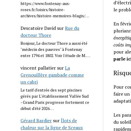
d’électr
https://www.fontenay-aux-
le probl
roses.fr/loisirs/histoire-
archives/histoire-memoires-blagis/…
En févri
Descatoire David
sur
Rue du
pluriann
docteur Thore
énergéti
Bonjour, Le docteur Thore a aussi été
coûts im
"médecin des pauvres" à Fontenay
pour ale
entre 1794 et 1802. Voir l'étude de M.…
parle ic
vincent pallatier
sur
La
Risque
Grenouillère gambade comme
un cabri
Pour com
Le tarif d'entrée des sept piscines
faire un
gérés par L''établissement Vallée Sud
adaptati
- Grand Paris progresse fortement ce
début d'été 2026…
Les pann
Gérard Bardier
sur
Îlots de
du solei
chaleur sur la ligne de Sceaux
rapideme