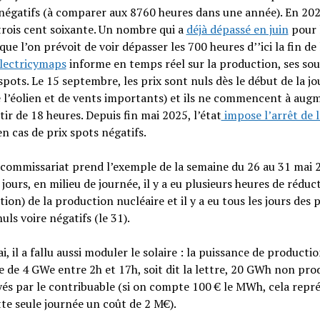
négatifs (à comparer aux 8760 heures dans une année). En 2024
trois cent soixante. Un nombre qui a
déjà dépassé en juin
pour 
que l’on prévoit de voir dépasser les 700 heures d’’ici la fin de
lectricymaps
informe en temps réel sur la production, ses sou
 spots. Le 15 septembre, les prix sont nuls dès le début de la jo
 l’éolien et de vents importants) et ils ne commencent à aug
tir de 18 heures. Depuis fin mai 2025, l’état
impose l’arrêt de l
n cas de prix spots négatifs.
commissariat prend l’exemple de la semaine du 26 au 31 mai 
 jours, en milieu de journée, il y a eu plusieurs heures de réduc
ion) de la production nucléaire et il y a eu tous les jours des 
nuls voire négatifs (le 31).
i, il a fallu aussi moduler le solaire : la puissance de productio
 de 4 GWe entre 2h et 17h, soit dit la lettre, 20 GWh non pro
és par le contribuable (si on compte 100 € le MWh, cela repr
te seule journée un coût de 2 M€).