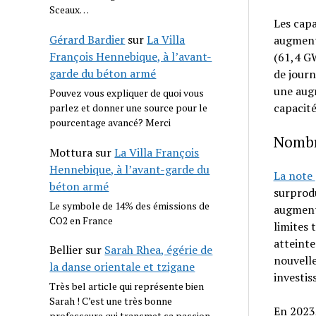
Sceaux…
Les capa
Gérard Bardier
sur
La Villa
augmenté
François Hennebique, à l’avant-
(61,4 GW
garde du béton armé
de journ
une aug
Pouvez vous expliquer de quoi vous
capacit
parlez et donner une source pour le
pourcentage avancé? Merci
Nombr
Mottura
sur
La Villa François
Hennebique, à l’avant-garde du
La note
béton armé
surprodu
Le symbole de 14% des émissions de
augmenta
CO2 en France
limites 
atteinte
Bellier
sur
Sarah Rhea, égérie de
nouvelle
la danse orientale et tzigane
investis
Très bel article qui représente bien
Sarah ! C’est une très bonne
En 2023,
professeure qui transmet sa passion