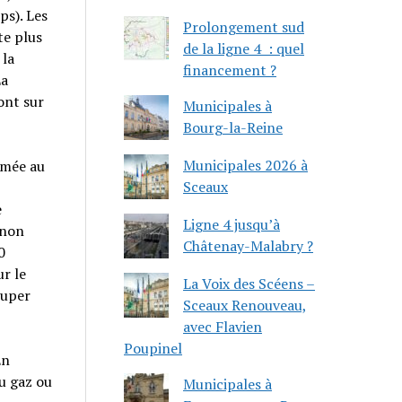
ps). Les
Prolongement sud
te plus
de la ligne 4 : quel
 la
financement ?
La
ont sur
Municipales à
Bourg-la-Reine
Municipales 2026 à
ommée au
Sceaux
e
Ligne 4 jusqu’à
 non
Châtenay-Malabry ?
0
ur le
La Voix des Scéens –
ouper
Sceaux Renouveau,
avec Flavien
Poupinel
En
u gaz ou
Municipales à