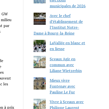
municipales de 2026
21 GW
Avec le chef
 milieu
d’établissement de
nt par
l’Institut Notre-
s
Dame à Bourg-la-Reine
LaVallée en blanc et
en liesse
Sceaux Agir en
de
commun avec
e
Liliane Wietzerbin
les
souvent
Mieux vivre
c les
Fontenay avec
Pauline Le Fur
Vivre à Sceaux avec
on à prix
Philippe Laurent