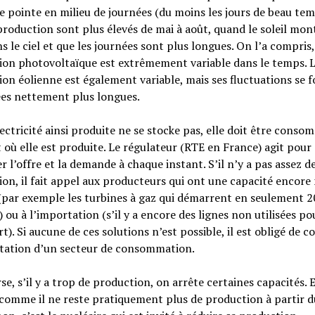
 pointe en milieu de journées (du moins les jours de beau tem
production sont plus élevés de mai à août, quand le soleil mon
s le ciel et que les journées sont plus longues. On l’a compris,
ion photovoltaïque est extrêmement variable dans le temps. 
on éolienne est également variable, mais ses fluctuations se f
ées nettement plus longues.
lectricité ainsi produite ne se stocke pas, elle doit être cons
ù elle est produite. Le régulateur (RTE en France) agit pour
er l’offre et la demande à chaque instant. S’il n’y a pas assez d
on, il fait appel aux producteurs qui ont une capacité encore
 (par exemple les turbines à gaz qui démarrent en seulement 2
 ou à l’importation (s’il y a encore des lignes non utilisées po
t). Si aucune de ces solutions n’est possible, il est obligé de c
ntation d’un secteur de consommation.
rse, s’il y a trop de production, on arrête certaines capacités. 
comme il ne reste pratiquement plus de production à partir d