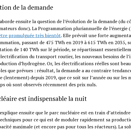
tion de la demande
aborde ensuite la question de l’évolution de la demande (du c
ateurs donc). La Programmation pluriannuelle de l’énergie (
être promulguée très bientôt
. Elle prévoit une forte augmenta
ommation, passant de 475 TWh en 2019 à 615 TWh en 2035, so
tion de 140 TWh sur lé période, se répartissant essentielle
électrification du transport routier, les nouveaux besoins de l’
oduction d’hydrogène. Or, les électrifications réelles sont bea
bles que prévues : résultat, la demande a au contraire tendanc
e (lentement) depuis 2019, que ce soit sur l’année ou sur les 
ps où sont observés récemment des prix nuls.
léaire est indispensable la nuit
explique ensuite que le parc nucléaire est en train d’atteindre
techniques pour ce qui est de moduler rapidement sa producti
pacité maximale (et encore pas pour tous les réacteurs). La so