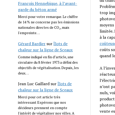
du charb
François Hennebique, à l’avant-
Problème
garde du béton armé
trop imp
Merci pour votre remarque. Le chiffre
photovol
de 14 % ne concerne pas les émissions
moyens 
nationales directes de CO₂, mais
limitée.
l'empreinte…
à la cap
coûteus
Gérard Bardier
sur
Îlots de
coûts so
chaleur sur la ligne de Sceaux
quand le
Comme indiqué en fin d’article, une
circulaire du 8 février 1973 a défini des
A l’inv
objectifs de végétalisation. Depuis, les
deux…
réacteur
l’électr
Jean Luc Gaillard
sur
Îlots de
n’ont pa
chaleur sur la ligne de Sceaux
nuls, vo
Merci pour cet article très
producte
intéressant Espérons que nos
photovol
décideurs prennent en compte
vente es
l'intérêt de végétaliser nos villes. A