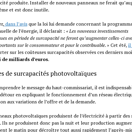
icité produite. Installer de nouveaux panneaux ne ferait qu’a
ème et est donc inutile.
er,
dans l’avis
que la loi lui demande concernant la programm
uelle de l’énergie, il déclarait :
« Les nouveaux investissements
ques en période de surcapacité ne feront qu’augmenter celles-ci av
portants sur le consommateur et pour le contribuable
. » Cet été,
il
rter sur les coûteuses surcapacités observées ces derniers moi
i de milliards d’euros
.
s de surcapacités photovoltaïques
prendre le message du haut-commissariat, il est indispensab
 détour en expliquant le fonctionnement d’un réseau électriq
on aux variations de l’offre et de la demande.
eaux photovoltaïques produisent de l’électricité à partir des
l. Ils ne produisent donc pas la nuit et leur production augme
nt le matin pour décroître tout aussi rapidement l’après-mid