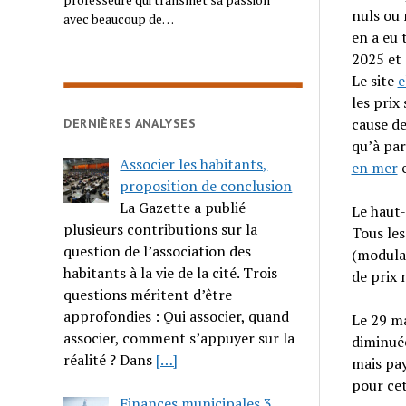
nuls ou 
avec beaucoup de…
en a eu 
2025 et 
Le site
e
les prix
cause de
DERNIÈRES ANALYSES
qu’à par
Associer les habitants,
en mer
e
proposition de conclusion
La Gazette a publié
Le haut-
plusieurs contributions sur la
Tous les
question de l’association des
(modulat
habitants à la vie de la cité. Trois
de prix 
questions méritent d’être
approfondies : Qui associer, quand
Le 29 ma
associer, comment s’appuyer sur la
diminuée
réalité ? Dans
[…]
mais pay
pour cet
Finances municipales 3