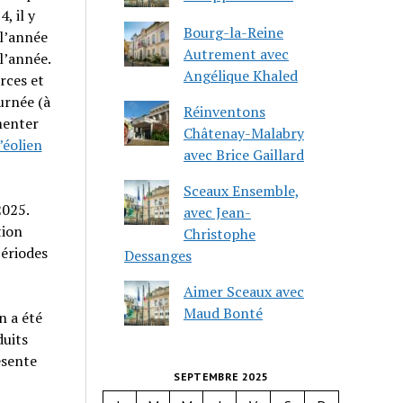
, il y
Bourg-la-Reine
l’année
Autrement avec
 l’année.
Angélique Khaled
rces et
urnée (à
Réinventons
menter
Châtenay-Malabry
’éolien
avec Brice Gaillard
Sceaux Ensemble,
2025.
avec Jean-
tion
Christophe
périodes
Dessanges
Aimer Sceaux avec
Maud Bonté
n a été
duits
ésente
SEPTEMBRE 2025