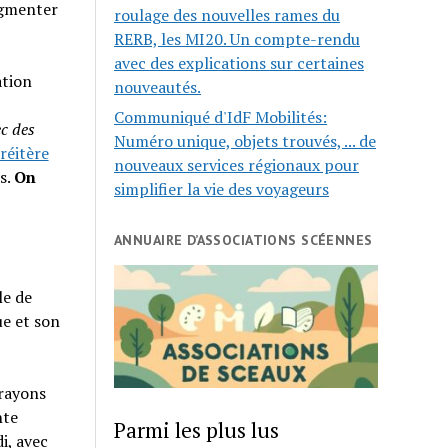
ugmenter
roulage des nouvelles rames du
RERB, les MI20. Un compte-rendu
avec des explications sur certaines
ation
nouveautés.
Communiqué d'IdF Mobilités:
ec des
Numéro unique, objets trouvés, ... de
 réitère
nouveaux services régionaux pour
s.
On
simplifier la vie des voyageurs
ANNUAIRE D’ASSOCIATIONS SCÉENNES
le de
ue et son
 rayons
nte
Parmi les plus lus
i, avec