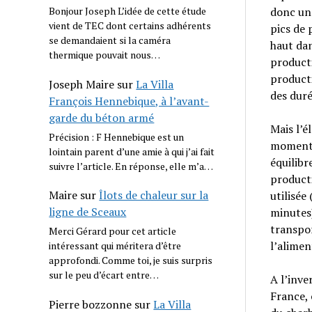
donc une
Bonjour Joseph L’idée de cette étude
vient de TEC dont certains adhérents
pics de 
se demandaient si la caméra
haut dan
thermique pouvait nous…
product
producti
Joseph Maire
sur
La Villa
des dur
François Hennebique, à l’avant-
garde du béton armé
Mais l’é
Précision : F Hennebique est un
moment o
lointain parent d’une amie à qui j’ai fait
équilibr
suivre l’article. En réponse, elle m’a…
producti
Maire
sur
Îlots de chaleur sur la
utilisée
ligne de Sceaux
minutes)
transpor
Merci Gérard pour cet article
l’alime
intéressant qui méritera d’être
approfondi. Comme toi, je suis surpris
sur le peu d’écart entre…
A l’inve
France, 
Pierre bozzonne
sur
La Villa