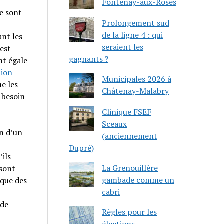
Fontenay-aux-Roses
e sont
Prolongement sud
de la ligne 4 : qui
ant les
seraient les
est
gagnants ?
nt égale
tion
Municipales 2026 à
e les
Châtenay-Malabry
n besoin
Clinique FSEF
Sceaux
n d’un
(anciennement
Dupré)
’ils
La Grenouillère
 sont
gambade comme un
ique des
cabri
 de
Règles pour les
élections