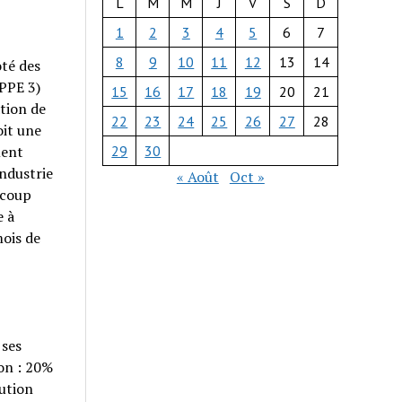
L
M
M
J
V
S
D
1
2
3
4
5
6
7
8
9
10
11
12
13
14
ôté des
PPE 3)
15
16
17
18
19
20
21
tion de
22
23
24
25
26
27
28
it une
ment
29
30
industrie
« Août
Oct »
ucoup
e à
mois de
 ses
on : 20%
lution