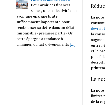
Pour avoir des finances
Réduc
saines, une collectivité doit
avoir une épargne brute
La note 
suffisamment importante pour
consomm
rembourser sa dette dans un délai
devrait 
raisonnable (première partie). Or
la cons
cette épargne a tendance à
augmenta
diminuer, du fait d’événements
[…]
entre l’
et la pr
plus fai
décroîtr
printem
Le nuc
La note 
limites 
de la ca