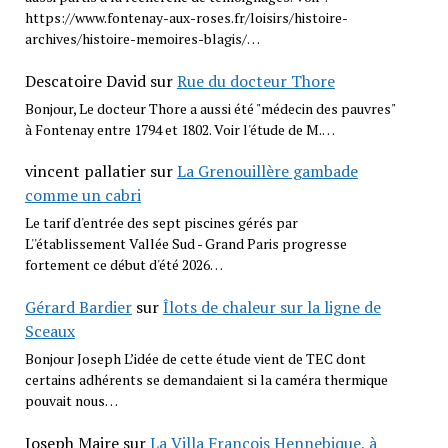
https://www.fontenay-aux-roses.fr/loisirs/histoire-
archives/histoire-memoires-blagis/…
Descatoire David
sur
Rue du docteur Thore
Bonjour, Le docteur Thore a aussi été "médecin des pauvres"
à Fontenay entre 1794 et 1802. Voir l'étude de M.…
vincent pallatier
sur
La Grenouillère gambade
comme un cabri
Le tarif d'entrée des sept piscines gérés par
L''établissement Vallée Sud - Grand Paris progresse
fortement ce début d'été 2026…
Gérard Bardier
sur
Îlots de chaleur sur la ligne de
Sceaux
Bonjour Joseph L’idée de cette étude vient de TEC dont
certains adhérents se demandaient si la caméra thermique
pouvait nous…
Joseph Maire
sur
La Villa François Hennebique, à