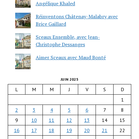
Angélique Khaled
Réinventons Châtenay-Malabry avec
Brice Gaillard
Sceaux Ensemble, avec Jean-
Christophe Dessanges
Aimer Sceaux avec Maud Bonté
JUIN 2025
L
M
M
J
V
S
D
1
2
3
4
5
6
7
8
9
10
11
12
13
14
15
16
17
18
19
20
21
22