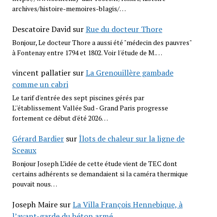
archives/histoire-memoires-blagis/…
Descatoire David
sur
Rue du docteur Thore
Bonjour, Le docteur Thore a aussi été "médecin des pauvres"
à Fontenay entre 1794 et 1802. Voir l'étude de M.…
vincent pallatier
sur
La Grenouillère gambade
comme un cabri
Le tarif d'entrée des sept piscines gérés par
L''établissement Vallée Sud - Grand Paris progresse
fortement ce début d'été 2026…
Gérard Bardier
sur
Îlots de chaleur sur la ligne de
Sceaux
Bonjour Joseph L’idée de cette étude vient de TEC dont
certains adhérents se demandaient si la caméra thermique
pouvait nous…
Joseph Maire
sur
La Villa François Hennebique, à
l’avant-garde du béton armé