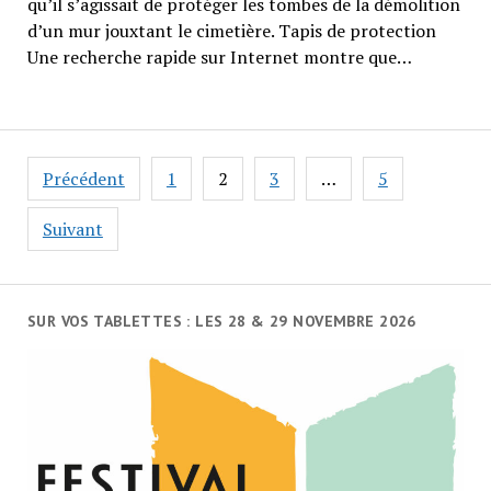
qu’il s’agissait de protéger les tombes de la démolition
d’un mur jouxtant le cimetière. Tapis de protection
Une recherche rapide sur Internet montre que…
Navigation
Précédent
1
2
3
…
5
des
articles
Suivant
SUR VOS TABLETTES : LES 28 & 29 NOVEMBRE 2026