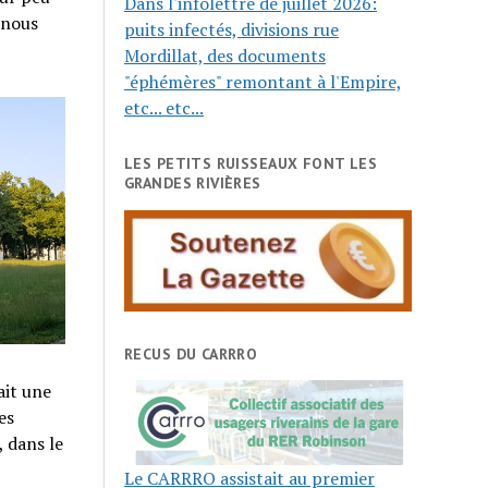
Dans l'infolettre de juillet 2026:
 nous
puits infectés, divisions rue
Mordillat, des documents
"éphémères" remontant à l'Empire,
etc... etc...
LES PETITS RUISSEAUX FONT LES
GRANDES RIVIÈRES
RECUS DU CARRRO
ait une
es
, dans le
Le CARRRO assistait au premier