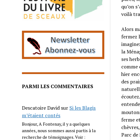
qu’on s’
voilà t
Alors m
fermez l
imaginez
la Ména
ses herb
comme c’
hier enc
des prai
PARMI LES COMMENTAIRES
naturell
écoutez
entende
Descatoire David
sur
Si les Blagis
moutons,
m’étaient contés
ferme et
Bonjour, A Fontenay, il y a quelques
chèvres,
années, nous sommes aussi partis à la
Parc de
recherche de témoignages. Voir :