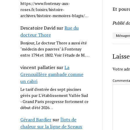
https://www.fontenay-aux-
Et pourq
roses.fr/loisirs/histoire-
archives/histoire-memoires-blagis/…
Publié d
Descatoire David
sur
Rue du
docteur Thore
Ménager
Bonjour, Le docteur Thore a aussi été
"médecin des pauvres" à Fontenay
entre 1794 et 1802. Voir l'étude de M.…
Laiss
vincent pallatier
sur
La
Votre adr
Grenouillère gambade comme
un cabri
Commenta
Le tarif d'entrée des sept piscines
gérés par L''établissement Vallée Sud
- Grand Paris progresse fortement ce
début d'été 2026…
Gérard Bardier
sur
Îlots de
chaleur sur la ligne de Sceaux