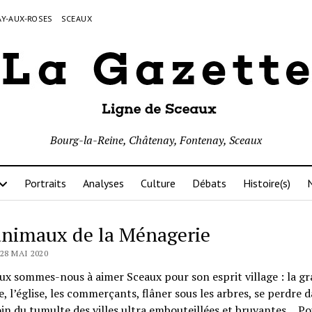
Y-AUX-ROSES
SCEAUX
Bourg-la-Reine, Châtenay, Fontenay, Sceaux
Portraits
Analyses
Culture
Débats
Histoire(s)
N
animaux de la Ménagerie
 28 MAI 2020
x sommes-nous à aimer Sceaux pour son esprit village : la gr
, l’église, les commerçants, flâner sous les arbres, se perdre d
oin du tumulte des villes ultra embouteillées et bruyantes… P