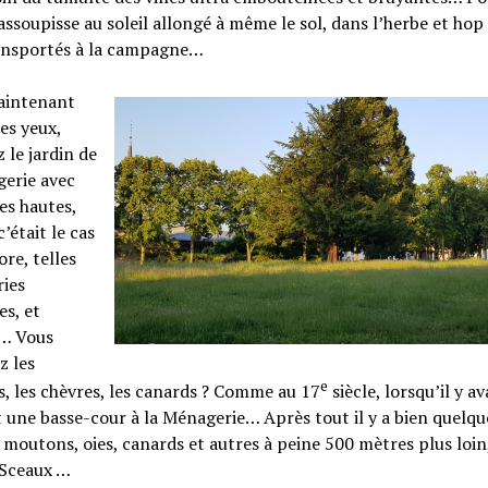
assoupisse au soleil allongé à même le sol, dans l’herbe et hop
ransportés à la campagne…
aintenant
es yeux,
 le jardin de
gerie avec
es hautes,
était le cas
ore, telles
ries
es, et
… Vous
z les
e
 les chèvres, les canards ? Comme au 17
siècle, lorsqu’il y av
 une basse-cour à la Ménagerie… Après tout il y a bien quelqu
 moutons, oies, canards et autres à peine 500 mètres plus loin
 Sceaux …