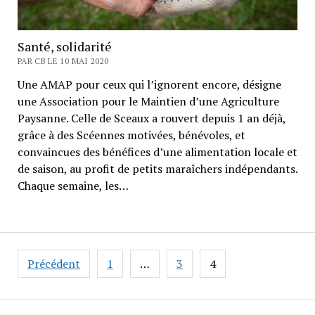
Santé, solidarité
PAR CB LE 10 MAI 2020
Une AMAP pour ceux qui l’ignorent encore, désigne
une Association pour le Maintien d’une Agriculture
Paysanne. Celle de Sceaux a rouvert depuis 1 an déjà,
grâce à des Scéennes motivées, bénévoles, et
convaincues des bénéfices d’une alimentation locale et
de saison, au profit de petits maraîchers indépendants.
Chaque semaine, les…
Navigation
Précédent
1
…
3
4
des
articles